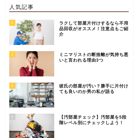
人気記事
1
ラクして部屋片付けするなら不用
品回収がオススメ！注意点もご紹
介
2
ミニマリストの断捨離が気持ち悪
いと言われる理由3つ
3
彼氏の部屋が汚い？勝手に片付け
ても良いのか男の私が語る
4
【汚部屋チェック】汚部屋を5段
階レベル別にチェックしよう！