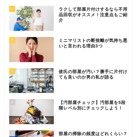
1
ラクして部屋片付けするなら不用
品回収がオススメ！注意点もご紹
介
2
ミニマリストの断捨離が気持ち悪
いと言われる理由3つ
3
彼氏の部屋が汚い？勝手に片付け
ても良いのか男の私が語る
4
【汚部屋チェック】汚部屋を5段
階レベル別にチェックしよう！
5
部屋の掃除の頻度はどれくらい？