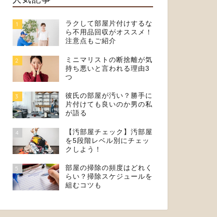
ラクして部屋片付けするな
1
ら不用品回収がオススメ！
注意点もご紹介
ミニマリストの断捨離が気
2
持ち悪いと言われる理由3
つ
彼氏の部屋が汚い？勝手に
3
片付けても良いのか男の私
が語る
【汚部屋チェック】汚部屋
4
を5段階レベル別にチェッ
クしよう！
部屋の掃除の頻度はどれく
5
らい？掃除スケジュールを
組むコツも