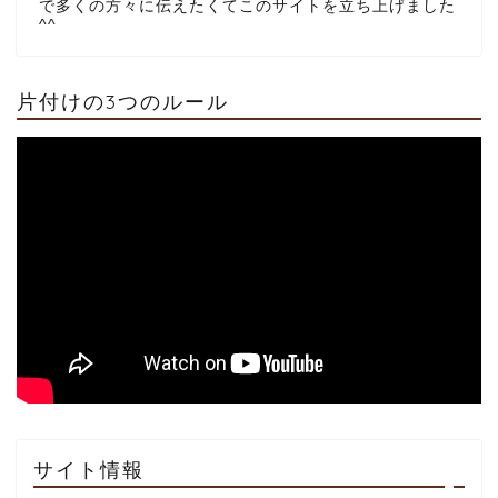
で多くの方々に伝えたくてこのサイトを立ち上げました
^^
片付けの3つのルール
部屋の片付けに不用品回
収がおすすめな理由
部屋掃除の順番
汚部屋のレベル別チェッ
ク
部屋掃除の頻度
サイト情報