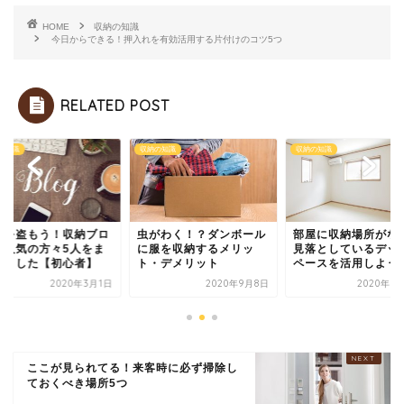
HOME
収納の知識
今日からできる！押入れを有効活用する片付けのコツ5つ
RELATED POST
の知識
収納の知識
収納の知識
恵を盗もう！収納ブロ
虫がわく！？ダンボール
部屋に収納場所がな
で人気の方々5人をま
に服を収納するメリッ
見落としているデッ
めました【初心者】
ト・デメリット
ペースを活用しよう
2020年3月1日
2020年9月8日
2020年9
ここが見られてる！来客時に必ず掃除し
ておくべき場所5つ