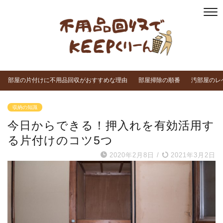
部屋の片付けに不用品回収がおすすめな理由
部屋掃除の順番
汚部屋のレ
収納の知識
今日からできる！押入れを有効活用す
る片付けのコツ5つ
2020年2月8日
/
2021年3月2日